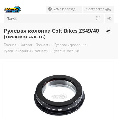
Схема проезда
Мастерская
Рулевая колонка Colt Bikes ZS49/40
(нижняя часть)
Главная
-
Каталог
-
Запчасти
-
Рулевое управление
-
Рулевые колонки и запчасти
-
Рулевые колонки