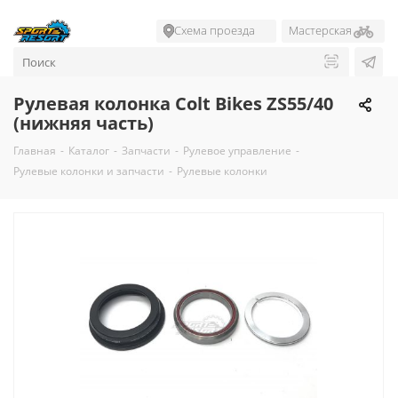
Схема проезда
Мастерская
Рулевая колонка Colt Bikes ZS55/40
(нижняя часть)
Главная
-
Каталог
-
Запчасти
-
Рулевое управление
-
Рулевые колонки и запчасти
-
Рулевые колонки