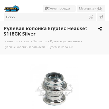
Схема проезда
Мастерская
Рулевая колонка Ergotec Headset
S118GK Silver
Главная
-
Каталог
-
Запчасти
-
Рулевое управление
-
Рулевые колонки и запчасти
-
Рулевые колонки