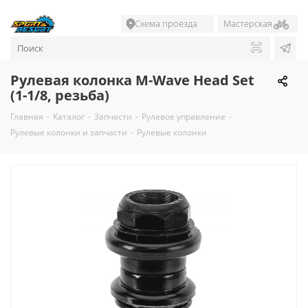
Схема проезда
Мастерская
Рулевая колонка M-Wave Head Set
(1-1/8, резьба)
Главная
-
Каталог
-
Запчасти
-
Рулевое управление
-
Рулевые колонки и запчасти
-
Рулевые колонки