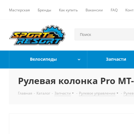
Мастерская
Бренды
Как купить
Вакансии
FAQ
Конт
Велосипеды
Запчасти
Рулевая колонка Pro MT-1
Главная
-
Каталог
-
Запчасти
-
Рулевое управление
-
Рулев