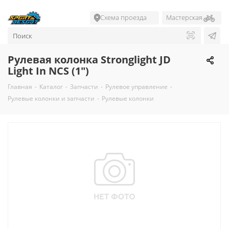
Схема проезда
Мастерская
Рулевая колонка Stronglight JD
Light In NCS (1")
Главная
-
Каталог
-
Запчасти
-
Рулевое управление
-
Рулевые колонки и запчасти
-
Рулевые колонки