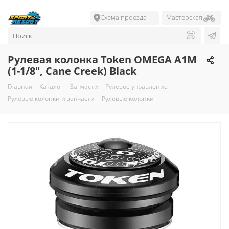
Схема проезда
Мастерская
Рулевая колонка Token OMEGA A1M
(1-1/8", Cane Creek) Black
Главная
-
Каталог
-
Запчасти
-
Рулевое управление
-
Рулевые колонки и запчасти
-
Рулевые колонки