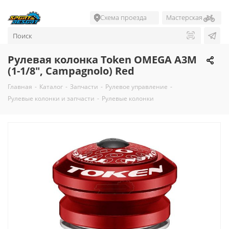
Схема проезда
Мастерская
Рулевая колонка Token OMEGA A3M
(1-1/8", Campagnolo) Red
Главная
-
Каталог
-
Запчасти
-
Рулевое управление
-
Рулевые колонки и запчасти
-
Рулевые колонки