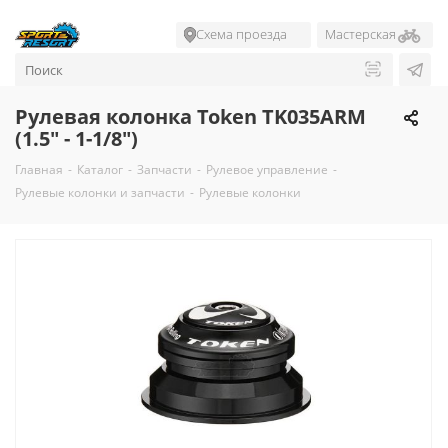
Схема проезда
Мастерская
Рулевая колонка Token TK035ARM
(1.5" - 1-1/8")
Главная
-
Каталог
-
Запчасти
-
Рулевое управление
-
Рулевые колонки и запчасти
-
Рулевые колонки