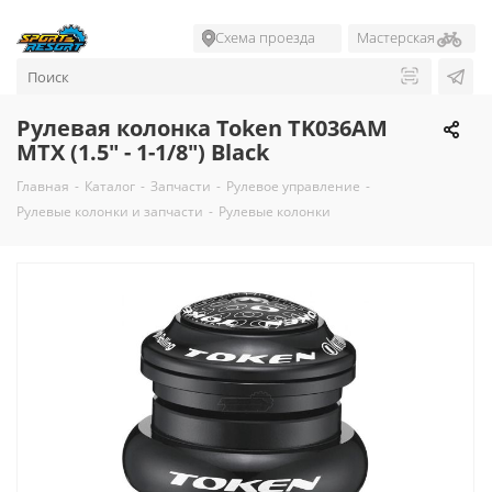
Схема проезда
Мастерская
Рулевая колонка Token TK036AM
MTX (1.5" - 1-1/8") Black
Главная
-
Каталог
-
Запчасти
-
Рулевое управление
-
Рулевые колонки и запчасти
-
Рулевые колонки