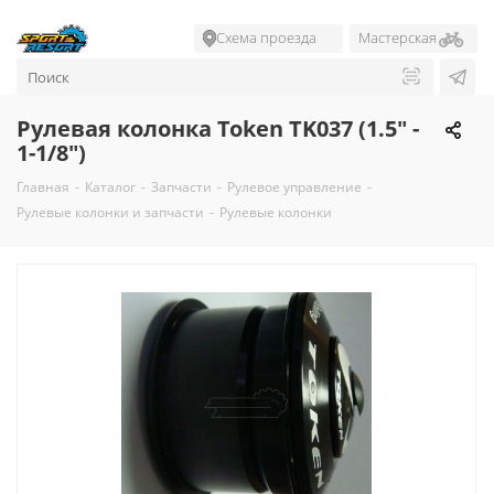
Схема проезда
Мастерская
Рулевая колонка Token TK037 (1.5" -
1-1/8")
Главная
-
Каталог
-
Запчасти
-
Рулевое управление
-
Рулевые колонки и запчасти
-
Рулевые колонки