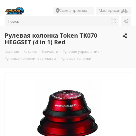
Схема проезда
Мастерская
Рулевая колонка Token TK070
HEGGSET (4 in 1) Red
Главная
-
Каталог
-
Запчасти
-
Рулевое управление
-
Рулевые колонки и запчасти
-
Рулевые колонки