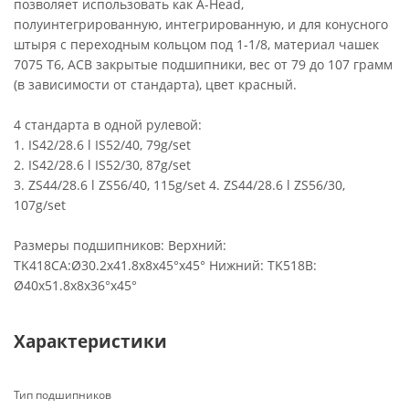
позволяет использовать как A-Head,
полуинтегрированную, интегрированную, и для конусного
штыря с переходным кольцом под 1-1/8, материал чашек
7075 T6, ACB закрытые подшипники, вес от 79 до 107 грамм
(в зависимости от стандарта), цвет красный.
4 стандарта в одной рулевой:
1. IS42/28.6 l IS52/40, 79g/set
2. IS42/28.6 l IS52/30, 87g/set
3. ZS44/28.6 l ZS56/40, 115g/set 4. ZS44/28.6 l ZS56/30,
107g/set
Размеры подшипников: Верхний:
TK418CA:Ø30.2x41.8x8x45°x45° Нижний: TK518B:
Ø40x51.8x8x36°x45°
Характеристики
Тип подшипников