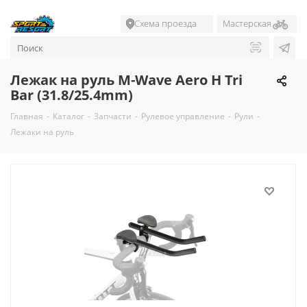
Схема проезда
Мастерская
Лежак на руль M-Wave Aero H Tri
Bar (31.8/25.4mm)
Главная
-
Каталог
-
Запчасти
-
Рулевое управление
-
Рули
-
Лежаки на руль