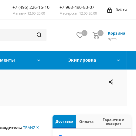
+7 (495) 226-15-10
+7 968-490-83-07
Войти
Магазин 12:00-20:00
Мастерская 12:00-20:00
Корзина
0
0
0
пуста
ументы
Экипировка
Гарантия и
Доставка
Оплата
возврат
зводитель:
TRANZ-X