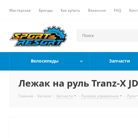
Мастерская
Бренды
Как купить
Вакансии
FAQ
Конт
Велосипеды
Запчасти
Лежак на руль Tranz-X JD
Главная
-
Каталог
-
Запчасти
-
Рулевое управление
-
Рули