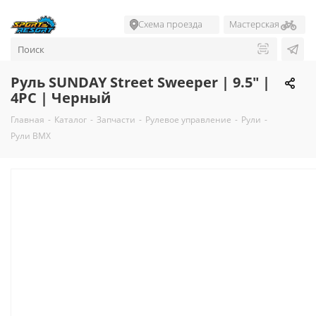
Схема проезда
Мастерская
Руль SUNDAY Street Sweeper | 9.5" |
4PC | Черный
Главная
-
Каталог
-
Запчасти
-
Рулевое управление
-
Рули
-
Рули BMX