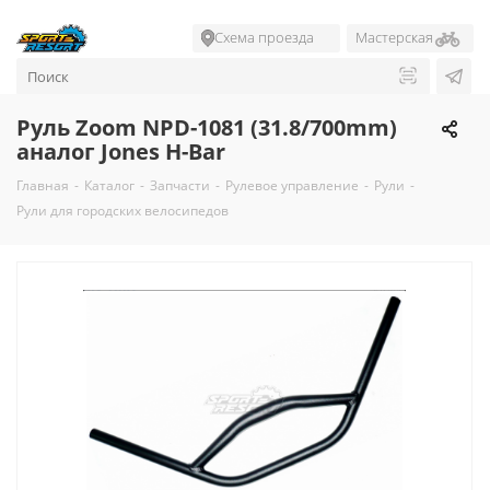
Схема проезда
Мастерская
Руль Zoom NPD-1081 (31.8/700mm)
аналог Jones H-Bar
Главная
-
Каталог
-
Запчасти
-
Рулевое управление
-
Рули
-
Рули для городских велосипедов