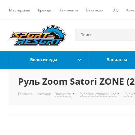
Мастерская
Бренды
Как купить
Вакансии
FAQ
Конт
Велосипеды
Запчасти
Руль Zoom Satori ZONE (
Главная
-
Каталог
-
Запчасти
-
Рулевое управление
-
Рули