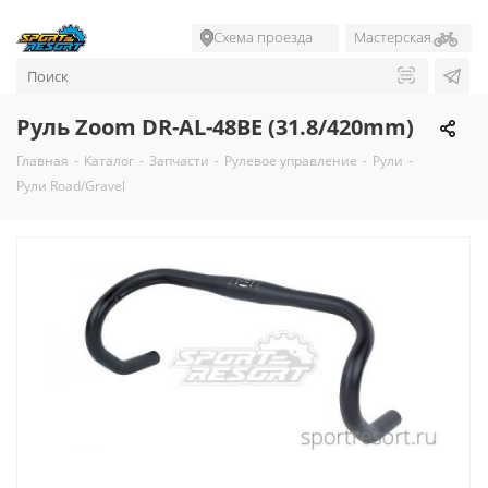
Схема проезда
Мастерская
Руль Zoom DR-AL-48BE (31.8/420mm)
Главная
-
Каталог
-
Запчасти
-
Рулевое управление
-
Рули
-
Рули Road/Gravel