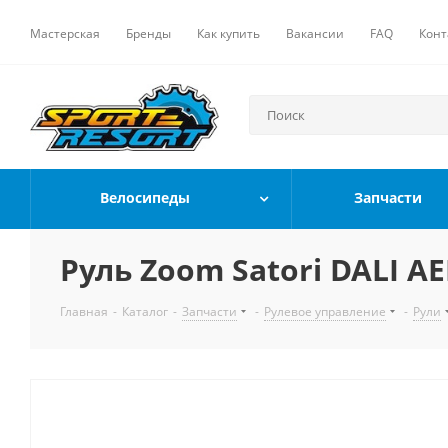
Мастерская
Бренды
Как купить
Вакансии
FAQ
Конт
Велосипеды
Запчасти
Руль Zoom Satori DALI A
Главная
-
Каталог
-
Запчасти
-
Рулевое управление
-
Рули