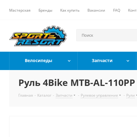
Мастерская
Бренды
Как купить
Вакансии
FAQ
Конт
Велосипеды
Запчасти
Руль 4Bike MTB-AL-110PP
Главная
-
Каталог
-
Запчасти
-
Рулевое управление
-
Рули