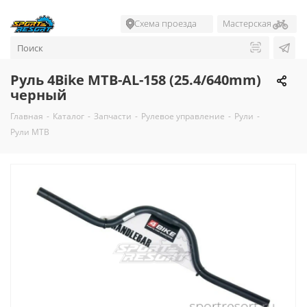
Схема проезда
Мастерская
Руль 4Bike MTB-AL-158 (25.4/640mm)
черный
Главная
-
Каталог
-
Запчасти
-
Рулевое управление
-
Рули
-
Рули MTB