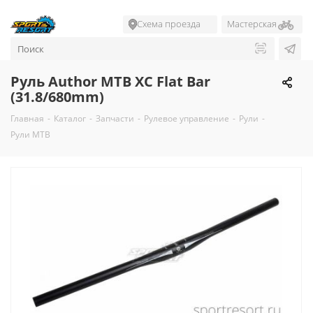
Схема проезда
Мастерская
Руль Author МТВ XC Flat Bar
(31.8/680mm)
Главная
-
Каталог
-
Запчасти
-
Рулевое управление
-
Рули
-
Рули MTB