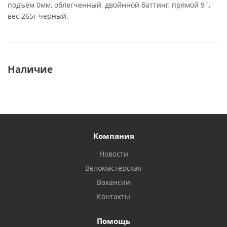
подъём 0мм, облегченный, двойнной баттинг, прямой 9`,
вес 265г черный.
Наличие
Компания
Новости
Веломастерская
Вакансии
Контакты
Помощь