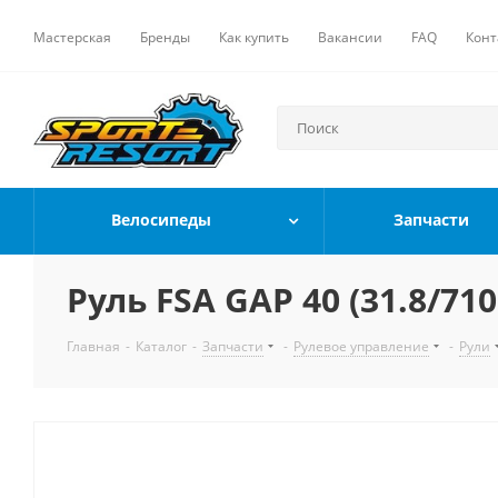
Мастерская
Бренды
Как купить
Вакансии
FAQ
Конт
Велосипеды
Запчасти
Руль FSA GAP 40 (31.8/71
Главная
-
Каталог
-
Запчасти
-
Рулевое управление
-
Рули