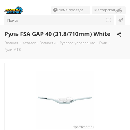
Схема проезда
Мастерская
Руль FSA GAP 40 (31.8/710mm) White
Главная
-
Каталог
-
Запчасти
-
Рулевое управление
-
Рули
-
Рули MTB