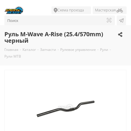
Схема проезда
Мастерская
Руль M-Wave A-Rise (25.4/570mm)
черный
Главная
-
Каталог
-
Запчасти
-
Рулевое управление
-
Рули
-
Рули MTB