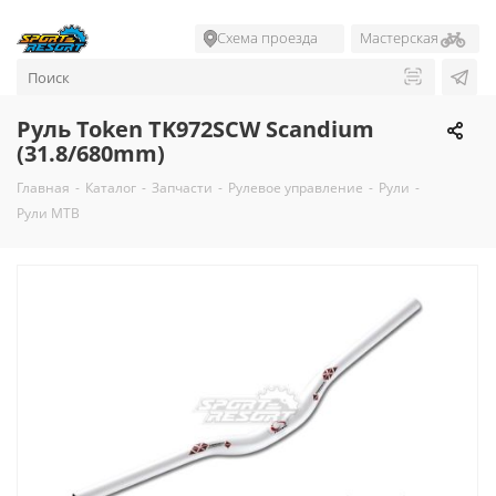
Схема проезда
Мастерская
Руль Token TK972SCW Scandium
(31.8/680mm)
Главная
-
Каталог
-
Запчасти
-
Рулевое управление
-
Рули
-
Рули MTB