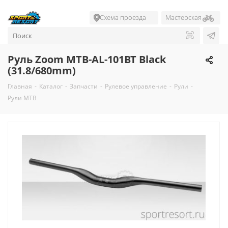
Схема проезда
Мастерская
Руль Zoom MTB-AL-101BT Black
(31.8/680mm)
Главная
-
Каталог
-
Запчасти
-
Рулевое управление
-
Рули
-
Рули MTB