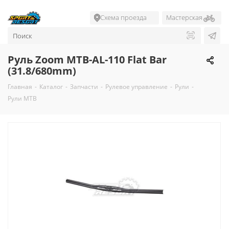
Схема проезда
Мастерская
Руль Zoom MTB-AL-110 Flat Bar
(31.8/680mm)
Главная
-
Каталог
-
Запчасти
-
Рулевое управление
-
Рули
-
Рули MTB