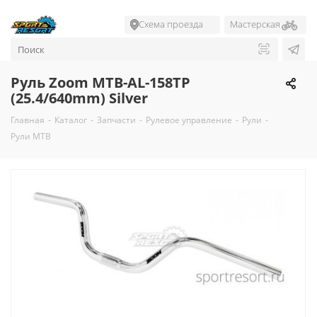
Схема проезда
Мастерская
Руль Zoom MTB-AL-158TP
(25.4/640mm) Silver
Главная
-
Каталог
-
Запчасти
-
Рулевое управление
-
Рули
-
Рули MTB