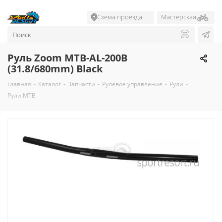
Схема проезда
Мастерская
Руль Zoom MTB-AL-200B
(31.8/680mm) Black
Главная
-
Каталог
-
Запчасти
-
Рулевое управление
-
Рули
-
Рули MTB