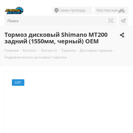
Схема проезда
Мастерская
Тормоз дисковый Shimano MT200
задний (1550мм, черный) OEM
Главная
-
Каталог
-
Запчасти
-
Тормоза
-
Дисковые тормоза
-
Гидравлические дисковые тормоза
ХИТ