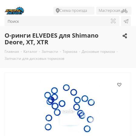
Схема проезда
Мастерская
О-ринги ELVEDES для Shimano
Deore, XT, XTR
Главная
-
Каталог
-
Запчасти
-
Тормоза
-
Дисковые тормоза
-
Запчасти для дисковых тормозов