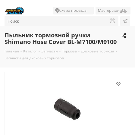
Схема проезда
Мастерская
Пыльник тормозной ручки
Shimano Hose Cover BL-M7100/M9100
Главная
-
Каталог
-
Запчасти
-
Тормоза
-
Дисковые тормоза
-
Запчасти для дисковых тормозов