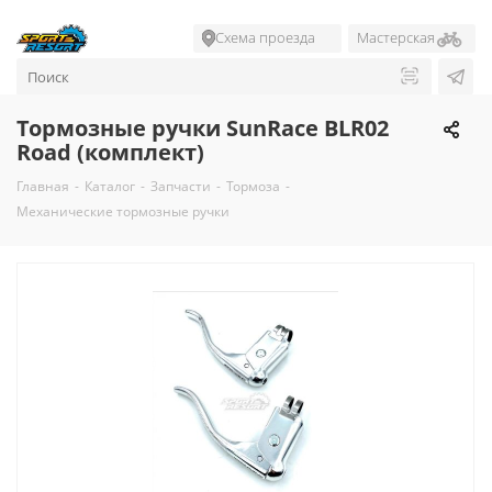
Схема проезда
Мастерская
Тормозные ручки SunRace BLR02
Road (комплект)
Главная
-
Каталог
-
Запчасти
-
Тормоза
-
Механические тормозные ручки