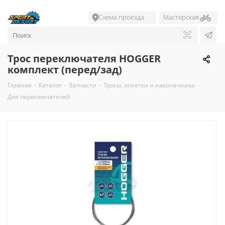
Схема проезда
Мастерская
Трос переключателя HOGGER
комплект (перед/зад)
Главная
-
Каталог
-
Запчасти
-
Тросы, оплетки и наконечники
-
Для переключателей