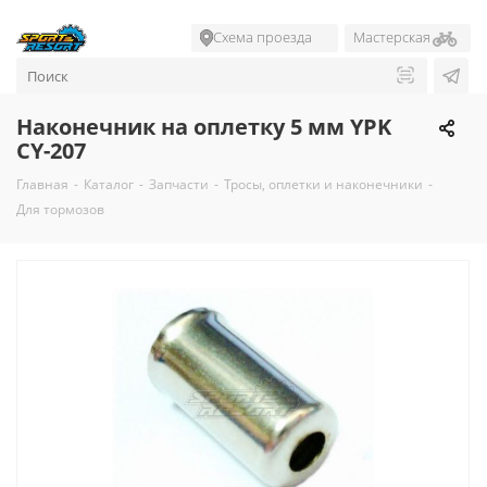
Схема проезда
Мастерская
Наконечник на оплетку 5 мм YPK
CY-207
Главная
-
Каталог
-
Запчасти
-
Тросы, оплетки и наконечники
-
Для тормозов