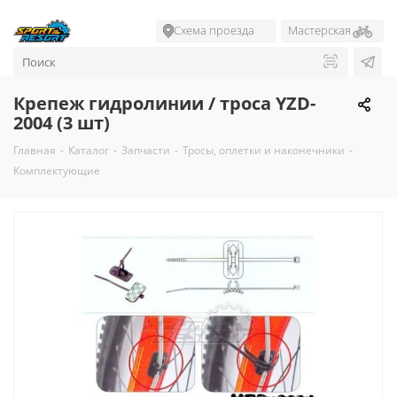
Схема проезда
Мастерская
Крепеж гидролинии / троса YZD-
2004 (3 шт)
Главная
-
Каталог
-
Запчасти
-
Тросы, оплетки и наконечники
-
Комплектующие