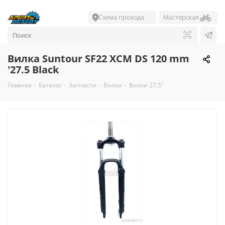
Схема проезда
Мастерская
Вилка Suntour SF22 XCM DS 120 mm
'27.5 Black
Главная
-
Каталог
-
Запчасти
-
Вилки
-
Вилки 27.5"