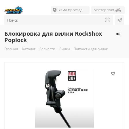
Схема проезда
Мастерская
Блокировка для вилки RockShox
Poplock
Главная
-
Каталог
-
Запчасти
-
Вилки
-
Запчасти для вилок