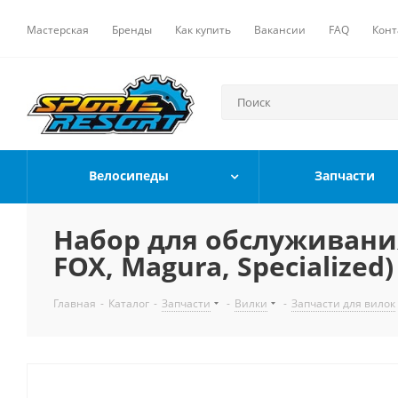
Мастерская
Бренды
Как купить
Вакансии
FAQ
Конт
Велосипеды
Запчасти
Набор для обслуживания
FOX, Magura, Specialized)
Главная
-
Каталог
-
Запчасти
-
Вилки
-
Запчасти для вилок