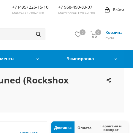
+7 (495) 226-15-10
+7 968-490-83-07
Войти
Магазин 12:00-20:00
Мастерская 12:00-20:00
Корзина
0
0
0
пуста
ументы
Экипировка
uned (Rockshox
Гарантия и
Доставка
Оплата
возврат