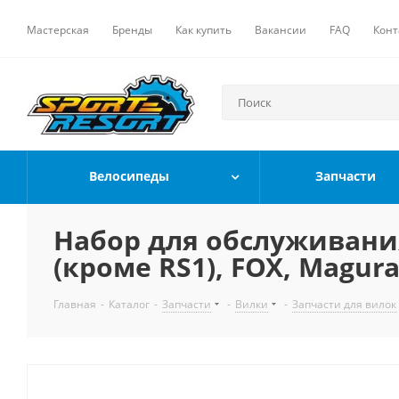
Мастерская
Бренды
Как купить
Вакансии
FAQ
Конт
Велосипеды
Запчасти
Набор для обслуживания
(кроме RS1), FOX, Magura,
Главная
-
Каталог
-
Запчасти
-
Вилки
-
Запчасти для вилок