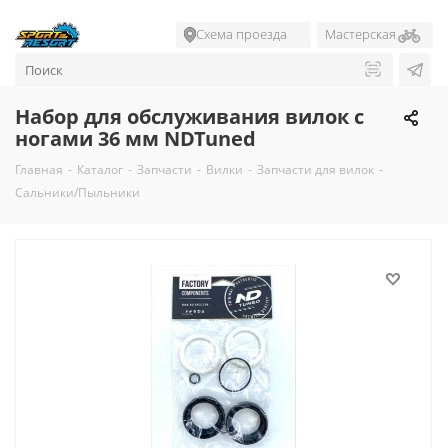
Схема проезда
Мастерская
Набор для обслуживания вилок с
ногами 36 мм NDTuned
Главная
-
Каталог
-
Запчасти
-
Вилки
-
Запчасти для вилок
-
Сальники/Пыльники