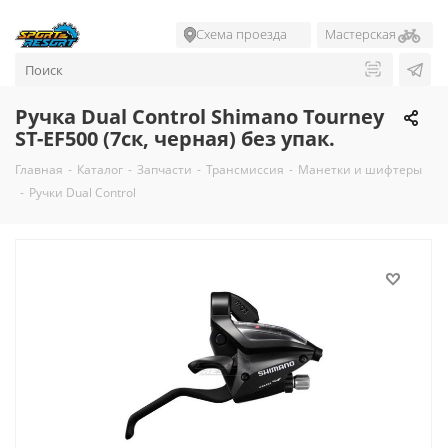
Схема проезда
Мастерская
Ручка Dual Control Shimano Tourney
ST-EF500 (7ск, черная) без упак.
Главная
-
Каталог
-
Запчасти
-
Трансмиссия
-
Манетки и шифтеры
-
Ручки Dual Control