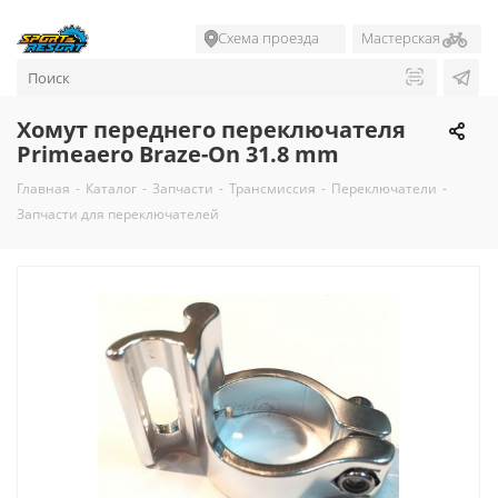
Схема проезда
Мастерская
Хомут переднего переключателя
Primeaero Braze-On 31.8 mm
Главная
-
Каталог
-
Запчасти
-
Трансмиссия
-
Переключатели
-
Запчасти для переключателей