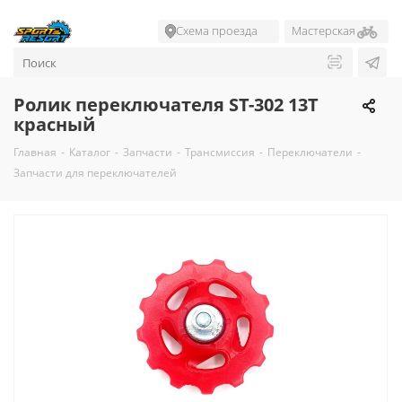
Схема проезда
Мастерская
Ролик переключателя ST-302 13T
красный
Главная
-
Каталог
-
Запчасти
-
Трансмиссия
-
Переключатели
-
Запчасти для переключателей