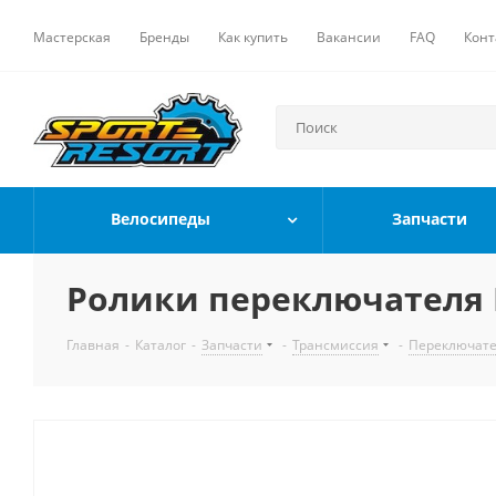
Мастерская
Бренды
Как купить
Вакансии
FAQ
Конт
Велосипеды
Запчасти
Ролики переключателя Mr
Главная
-
Каталог
-
Запчасти
-
Трансмиссия
-
Переключат