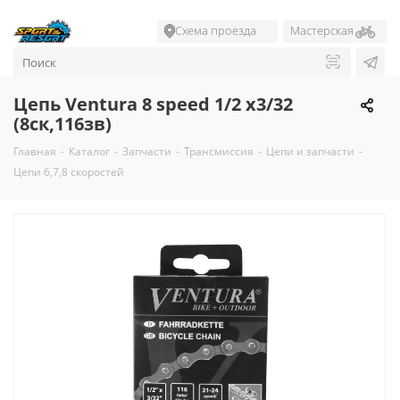
Схема проезда
Мастерская
Цепь Ventura 8 speed 1/2 х3/32
(8ск,116зв)
Главная
-
Каталог
-
Запчасти
-
Трансмиссия
-
Цепи и запчасти
-
Цепи 6,7,8 скоростей