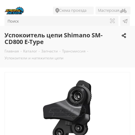
Схема проезда
Мастерская
Успокоитель цепи Shimano SM-
CD800 E-Type
Главная
-
Каталог
-
Запчасти
-
Трансмиссия
-
Успокоители и натяжители цепи