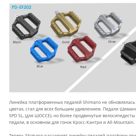
Линейка платформенных педалей Shimano не обновлялась оч
цветах, стал для всех большим удивлением. Педали Шимано,
SPD SL, (для ШОССЕ), но более продвинутые велосипедист
педали, в основном для гонок Кросс-Кантри и All-Mountain.
Теперь Shimano расширяет линейку педалей-платформ ори