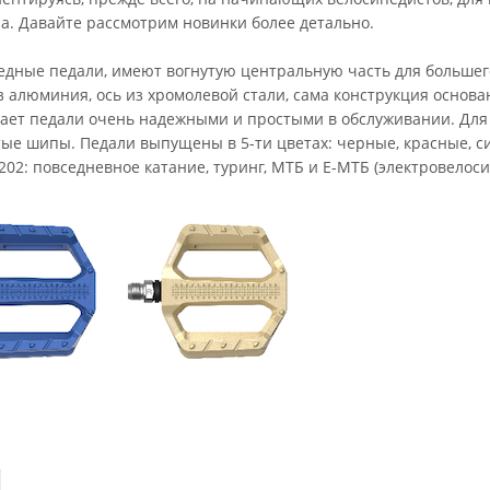
а. Давайте рассмотрим новинки более детально.
едные педали, имеют вогнутую центральную часть для большего
 алюминия, ось из хромолевой стали, сама конструкция основ
лает педали очень надежными и простыми в обслуживании. Дл
ые шипы. Педали выпущены в 5-ти цветах: черные, красные, си
202: повседневное катание, туринг, МТБ и Е-МТБ (электровелоси