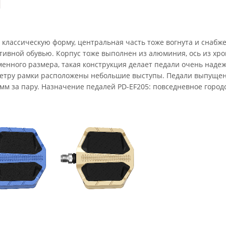
т классическую форму, центральная часть тоже вогнута и снаб
тивной обувью. Корпус тоже выполнен из алюминия, ось из хро
енного размера, такая конструкция делает педали очень наде
метру рамки расположены небольшие выступы. Педали выпущены
амм за пару. Назначение педалей PD-EF205: повседневное городс