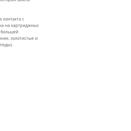
 контакта с
ана на картриджных
я большей
ние, золотистые и
педы).