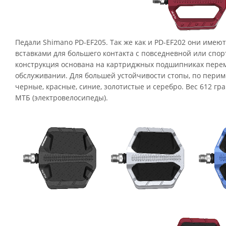
Педали Shimano PD-EF205. Так же как и PD-EF202 они имею
вставками для большего контакта с повседневной или спор
конструкция основана на картриджных подшипниках перем
обслуживании. Для большей устойчивости стопы, по пери
черные, красные, синие, золотистые и серебро. Вес 612 гр
МТБ (электровелосипеды).