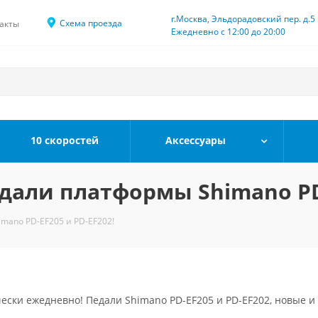
г.Москва, Эльдорадовский пер. д.5
Схема проезда
акты
Ежедневно с 12:00 до 20:00
10 скоростей
Аксессуары
дали платформы Shimano PD-
mano PD-EF205 и PD-EF202!
чески ежедневно! Педали Shimano PD-EF205 и PD-EF202, новые и