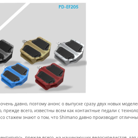
ень давно, поэтому анонс о выпуске сразу двух новых моделей
 прежде всего, известны всем как контактные педали с техноло
ы со стажем знают о том, что Shimano давно производит отлич
ентируясь, прежде всего, на начинающих велосипедистов, для