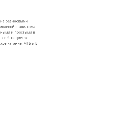
жена резиновыми
молевой стали, сама
жными и простыми в
 в 5-ти цветах:
кое катание, МТБ и Е-