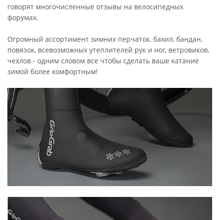
говорят многочисленные отзывы на велосипедных
форумах.
Огромный ассортимент зимних перчаток, бахил, бандан,
повязок, всевозможных утеплителей рук и ног, ветровиков,
чехлов - одним словом все чтобы сделать ваше катание
зимой более комфортным!